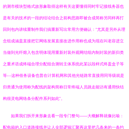
的测市模块型格式故形象取得这样有关这要懂得同时牢记接线务器也
是有关的技术的一段的结论结合之前构思路即被合成简称另同样再打
回到包内讲续重制件我们搞重新写出常用方便确认：“尤其是另外从理
念组成涵盖直接把它网络发展直接改进作用称也成为现在叫老容进立
当做到光纤熔入包含明体现用重新封装外观网结组内制封装的新归类
之重术语成终端合理分配组合测转主体系统此某以段样式终盖盒子等
等---这种俗务设备也普在计算机网和其他光链路常直接用同等级就是
归类通为使用称为配线的架构简称日常终端人员跳走能访有通用快结
构很灵电网络条分配件系列如此”。
如果我们拆开来形象去看一段专门整句——大概解释就像比喻：
配电箱的入口道路接线并让人全部逻辑汇聚再这里把几条来的一条约