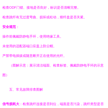
检查ODF门锁、接地是否良好，标识是否清晰完整。
检查跳纤有无过度弯曲、损坏或松动，熔纤盘是否关紧。
安全规范
：
操作前佩戴防静电手环，使用绝缘工具。
未使用的适配器端口应盖上防尘帽。
严禁带电插拔或随意断开正在使用的光纤。
（图解示意：展示清洁端面、检查标签、佩戴防静电手环的示意
图）
五、常见故障排查图解
信号损耗大
：检查跳纤连接是否到位，端面是否污染，跳纤类型是否