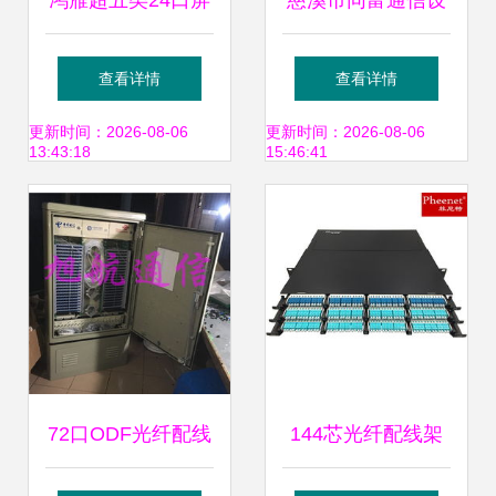
鸿雁超五类24口屏
慈溪市同富通信设
蔽配线架 HYD5E-
备厂 专业提供光纤
查看详情
查看详情
F24 专业布线方案
配线架、光缆交接
更新时间：2026-08-06
更新时间：2026-08-06
13:43:18
15:46:41
的关键选择与评测
箱、光纤分纤箱批
发
72口ODF光纤配线
144芯光纤配线架