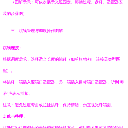
（图解示意：可依次展示光缆固定、熔接过程、盘纤、适配器安
装的步骤图）
三、跳线管理与调度操作图解
跳线连接
：
根据调度需求，选择适当长度的跳纤（如单模/多模，连接器类型匹
配）。
将跳纤一端插入源端口适配器，另一端插入目标端口适配器，听到“咔
嗒”声表示插紧。
注意：避免过度弯曲或拉扯跳纤，保持清洁，勿直视光纤端面。
走线与整理
：
跳纤应沿机架侧面的走线槽或绕线环布放，使用魔术贴或扎带轻轻固