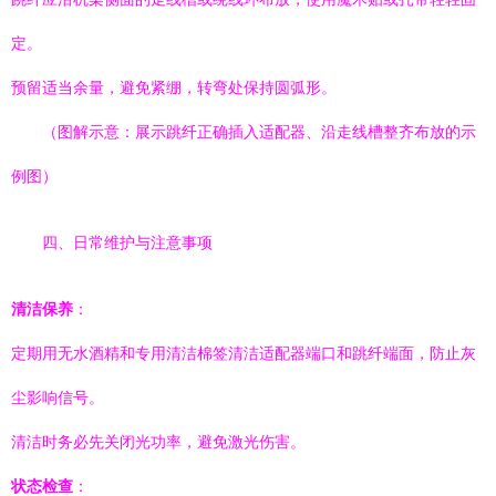
定。
预留适当余量，避免紧绷，转弯处保持圆弧形。
（图解示意：展示跳纤正确插入适配器、沿走线槽整齐布放的示
例图）
四、日常维护与注意事项
清洁保养
：
定期用无水酒精和专用清洁棉签清洁适配器端口和跳纤端面，防止灰
尘影响信号。
清洁时务必先关闭光功率，避免激光伤害。
状态检查
：