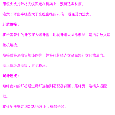
用缆夹或扎带将光缆固定在机架上，预留适当长度。
注意：弯曲半径应大于光缆直径的20倍，避免受力过大。
纤芯熔接
：
将松套管中的纤芯穿入熔纤盘，用剥纤钳去除涂覆层，清洁后放入熔
接机熔接。
熔接后将热缩管加热保护，并将纤芯整齐盘绕在熔纤盘的槽道内。
盖上熔纤盘盖板，避免挤压。
尾纤连接
：
熔纤盘内的纤芯通过尾纤连接到适配器背面，尾纤另一端插入适配
器。
将适配器安装到ODU面板上，确保卡紧。