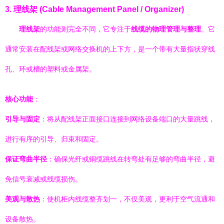
3. 理线架 (Cable Management Panel / Organizer)
理线架
的功能则完全不同，它专注于
线缆的物理管理与整理
。它
通常安装在配线架或网络交换机的上下方，是一个带有大量指状穿线
孔、环或槽的塑料或金属架。
核心功能
：
引导与固定
：将从配线架正面接口连接到网络设备端口的大量跳线，
进行有序的引导、归束和固定。
保证弯曲半径
：确保光纤或铜缆跳线在转弯处有足够的弯曲半径，避
免信号衰减或线缆损伤。
美观与散热
：使机柜内线缆整齐划一，不仅美观，更利于空气流通和
设备散热。