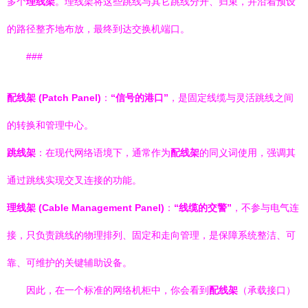
多个
理线架
。理线架将这些跳线与其它跳线分开、归束，并沿着预设
的路径整齐地布放，最终到达交换机端口。
###
配线架 (Patch Panel)
：
“信号的港口”
，是固定线缆与灵活跳线之间
的转换和管理中心。
跳线架
：在现代网络语境下，通常作为
配线架
的同义词使用，强调其
通过跳线实现交叉连接的功能。
理线架 (Cable Management Panel)
：
“线缆的交警”
，不参与电气连
接，只负责跳线的物理排列、固定和走向管理，是保障系统整洁、可
靠、可维护的关键辅助设备。
因此，在一个标准的网络机柜中，你会看到
配线架
（承载接口）