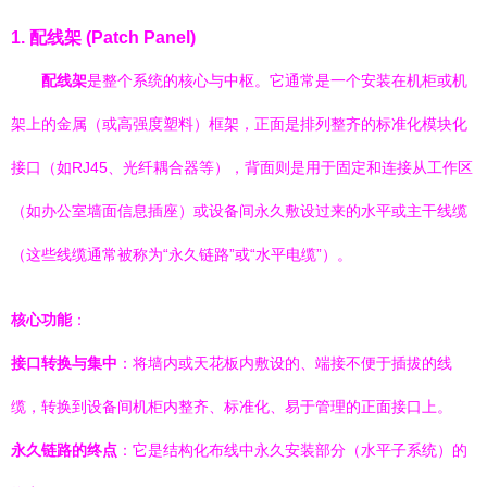
1. 配线架 (Patch Panel)
配线架
是整个系统的核心与中枢。它通常是一个安装在机柜或机
架上的金属（或高强度塑料）框架，正面是排列整齐的标准化模块化
接口（如RJ45、光纤耦合器等），背面则是用于固定和连接从工作区
（如办公室墙面信息插座）或设备间永久敷设过来的水平或主干线缆
（这些线缆通常被称为“永久链路”或“水平电缆”）。
核心功能
：
接口转换与集中
：将墙内或天花板内敷设的、端接不便于插拔的线
缆，转换到设备间机柜内整齐、标准化、易于管理的正面接口上。
永久链路的终点
：它是结构化布线中永久安装部分（水平子系统）的