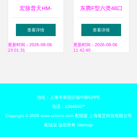
宏脉普天HM-
东腾F型六类48口
MODF-576型
配线架 构建高效千
查看详情
查看详情
MODF光纤总配线
兆网络的基石
更新时间：2026-08-06
更新时间：2026-08-06
23:01:31
11:42:40
架 高密度、灵活布
线的核心解决方案
地址：上海市奉贤区场中路629号
电话：1364500**
Copyright © 2026
www.xclncm.com
配线架
上海慕芷科技有限公司
配线架
版权所有
Sitemap