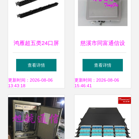
鸿雁超五类24口屏
慈溪市同富通信设
蔽配线架 HYD5E-
备厂 专业提供光纤
查看详情
查看详情
F24 专业布线方案
配线架、光缆交接
更新时间：2026-08-06
更新时间：2026-08-06
13:43:18
15:46:41
的关键选择与评测
箱、光纤分纤箱批
发